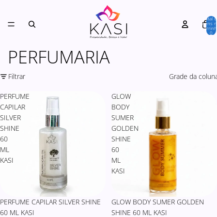
Total 
itens 
carrinh
0
PERFUMARIA
Filtrar
Grade da colun
PERFUME
GLOW
CAPILAR
BODY
SILVER
SUMER
SHINE
GOLDEN
60
SHINE
ML
60
KASI
ML
KASI
PERFUME CAPILAR SILVER SHINE
GLOW BODY SUMER GOLDEN
60 ML KASI
SHINE 60 ML KASI