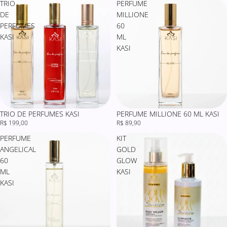
TRIO
PERFUME
DE
MILLIONE
PERFUMES
60
KASI
ML
KASI
TRIO DE PERFUMES KASI
PERFUME MILLIONE 60 ML KASI
R$ 199,00
R$ 89,90
PERFUME
KIT
ANGELICAL
GOLD
60
GLOW
ML
KASI
KASI